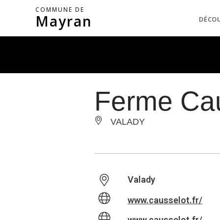
COMMUNE DE
Mayran
DÉCO
Ferme Cau
VALADY
Valady
www.causselot.fr/
www.causselot.fr/