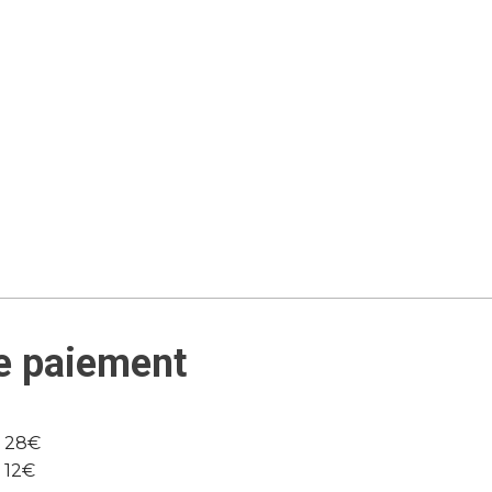
e paiement
e 28€
e 12€