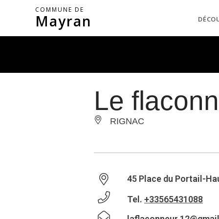
COMMUNE DE
Mayran
DÉCO
Le flacon
RIGNAC
45 Place du Portail-Ha
Tel.
+33565431088
laflaconneur.12@gmai