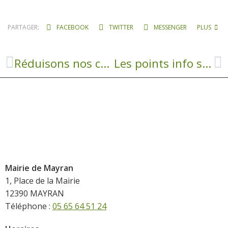
PARTAGER:
FACEBOOK
TWITTER
MESSENGER
PLUS
Réduisons nos consommations énergétiques !
Les points info seniors : Un guichet unique de proximité dédié aux personnes âgées
Mairie de Mayran
1, Place de la Mairie
12390 MAYRAN
Téléphone :
05 65 64 51 24